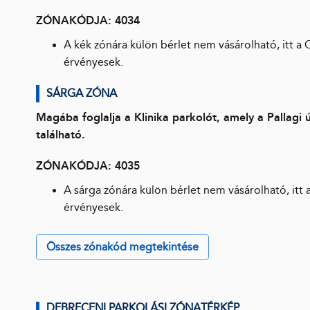
ZÓNAKÓDJA: 4034
A kék zónára külön bérlet nem vásárolható, itt a
érvényesek.
SÁRGA ZÓNA
Magába foglalja a Klinika parkolót, amely a Pallag
található.
ZÓNAKÓDJA: 4035
A sárga zónára külön bérlet nem vásárolható, itt
érvényesek.
Összes zónakód megtekintése
DEBRECENI PARKOLÁSI ZÓNATÉRKÉP