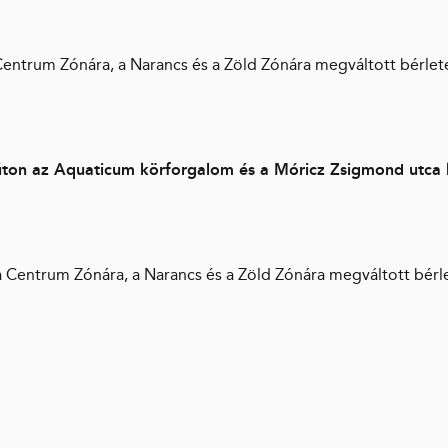
 Centrum Zónára, a Narancs és a Zöld Zónára megváltott bérlet
i úton az Aquaticum körforgalom és a Móricz Zsigmond utca
 a Centrum Zónára, a Narancs és a Zöld Zónára megváltott bérl