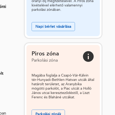
órányi díj megfizetésével. A Piros zóna
kivételével elérhető valamennyi
ötti
parkolási zónában.
Napi bérlet vásárlása
Piros zóna
Parkolási zóna
lt
Magába foglalja a Csapó-Vár-Kálvin
tér-Hunyadi-Bethlen-Hatvan utcák által
határolt területet, az Aranybika
mögötti parkolót, a Piac utcát a Holló
János utcai kereszteződéstől, a Liszt
Ferenc és Blaháné utcákat.
sban
Parkolási zónák