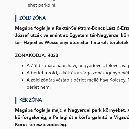
lehet parkolni.
ZÖLD ZÓNA
Magába foglalja a Raktár-Salétrom-Boncz László-Erz
József utcák valamint az Egyetem tér-Nagyerdei kör
tér- Hajnal és Wesselényi utca által határolt terület
ZÓNAKÓDJA: 4033
A Zöld zónára napi, havi, negyedéves, féléves vag
A bérlet a zöld, a kék és a sárga zónák igénybevét
A zöld zónára vásárolt bérlet mellé havi Kölcsey,
bérlet nem.
KÉK ZÓNA
Magába foglalja majd a Nagyerdei park környékét. 
körforgalomig, a Pallagi út a körforgalmtól a Vigad
Körút kereszteződéséig.