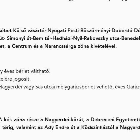
sébet-Külső vásártér-Nyugati-Pesti-Böszörményi-Doberdó-D
út- Simonyi út-Bem tér-Hadházi-Nyíl-Rakovszky utca-Benede
eket, a Centrum és a Narancssárga zóna kivételével.
y éves bérlet váltható.
elére jogosít.
 Nagyerdei vagy Sas utcai mélygarázsbérlet vehető, éves Garáz
A kék zóna része a Nagyerdei körút, a Debreceni Egyetemtő
ó térig, valamint az Ady Endre út a Ködszínháztól a Nagyerd