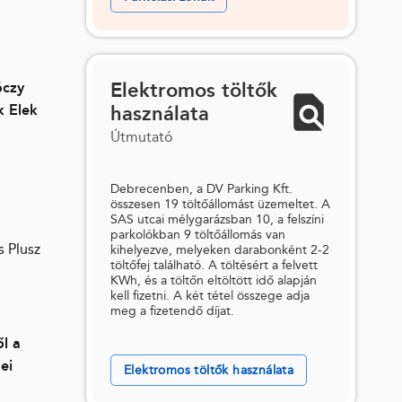
Elektromos töltők
óczy
k Elek
használata
Útmutató
Debrecenben, a DV Parking Kft.
összesen 19 töltőállomást üzemeltet. A
SAS utcai mélygarázsban 10, a felszíni
parkolókban 9 töltőállomás van
s Plusz
kihelyezve, melyeken darabonként 2-2
töltőfej található. A töltésért a felvett
KWh, és a töltőn eltöltött idő alapján
kell fizetni. A két tétel összege adja
meg a fizetendő díjat.
l a
ei
Elektromos töltők használata