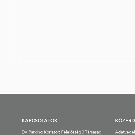
KAPCSOLATOK
KÖZÉRD
DV Parking Korlátolt Felelősségű Társaság
Adatvéde