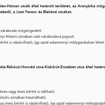
en-Hatvan utcák által határolt területet, az Aranybika mög
déstől, a Liszt Ferenc és Blaháné utcákat.
 várakozás megengedett.
yi felszíni zónában való várakozásra jogosít.
érlet is vásárolható, így azzal valamennyi mélygarázsban lehet
ia-Rákóczi-Honvéd utca-Kiskörút-Erzsébet utca által határo
éves vagy éves bérlet is váltható.
elszíni zónában használható.
sz éves bérlet is vásárolható, így azzal valamennyi mélygaráz