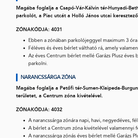
Magába foglalja a Csapó-Vár-Kálvin tér-Hunyadi-Bethl
parkolót, a Piac utcát a Holló János utcai keresztező
ZÓNAKÓDJA: 4031
Ebben a zónában parkolójeggyel maximum 3 óra
Féléves és éves bérlet váltható rá, amely valamenn
Az éves Centrum bérlet mellé Garázs Plusz éves b
parkolni.
NARANCSSÁRGA ZÓNA
Magába foglalja a Petőfi tér-Sumen-Klaipeda-Burgund
területet, a Centrum zóna kivételével.
ZÓNAKÓDJA: 4032
A narancssárga zónára napi, havi, negyedéves, fél
A bérlet a Centrum zóna kivételével valamennyi f
A narancssárga zónás éves bérlet mellé Garázs Plu