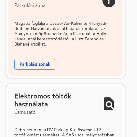
Parkolási zóna
Magába foglalja a Csapó-Vár-Kálvin tér-Hunyadi-
Bethlen-Hatvan utcák által határolt területet, az
Aranybika mögötti parkolót, a Piac utcát a Holló
János utcai kereszteződéstől, a Liszt Ferenc és
Blaháné utcákat.
Parkolási zónák
Elektromos töltők
használata
Útmutató
Debrecenben, a DV Parking Kft. összesen 19
töltőállomást üzemeltet. A SAS utcai mélygarázsban