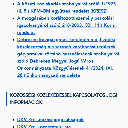
A közúti közlekedés szabályairól szóló 1/1975.
(II. 5.) KPM–BM együttes rendelet (KRESZ)
A mozgásában korlátozott személy parkolási
igazolványáról szóló 218/2003. (XII. 11.) Korm.
rendelet
Debrecen közigazgatási területén a díjfizetési
kötelezettség alá tartozó várakozási területek
gépjárművel történő használatának szabályairól
szóló Debrecen Megyei Jogú Város
Önkormányzata Közgyűlésének 41/2024. (XI.
28.) önkormányzati rendelete
KÖZÖSSÉGI KÖZLEKEDÉSSEL KAPCSOLATOS JOGI
INFORMÁCIÓK:
DKV Zrt. utazási jogosultságok
DKV Zrt. közzétételi lista