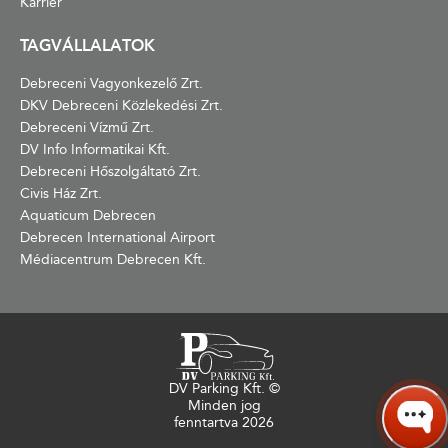
Karrier
TAGVÁLLALATOK
Debreceni Vagyonkezelő Zrt.
DKV Debreceni Közlekedési Zrt.
Debreceni Vízmű Zrt.
DV Info Informatikai Kft.
Debreceni Hőszolgáltató Zrt.
Civis Ház Zrt.
Aquaticum Debrecen
Debrecen International Airport
Médiacentrum Debrecen Kft.
DV Parking Kft. ©
Minden jog
fenntartva
2026