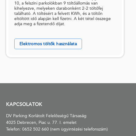
10, a felszíni parkolókban 9 töltőállomás van
kihelyezve, melyeken darabonként 2-2 töltőfej
található. A töltésért a felvett KWh, és a töltőn
eltöltött idő alapján kell fizetni. A két tétel összege
adja meg a fizetendő díjat.
Elektromos töltők használata
KAPCSOLATOK
DV Parking Korlátolt Felelősségű Társaság
4025 Debrecen, Piac u. 77. I. emelet
Telefon:
0652 502 660
(nem ügyintézési telefonszám)