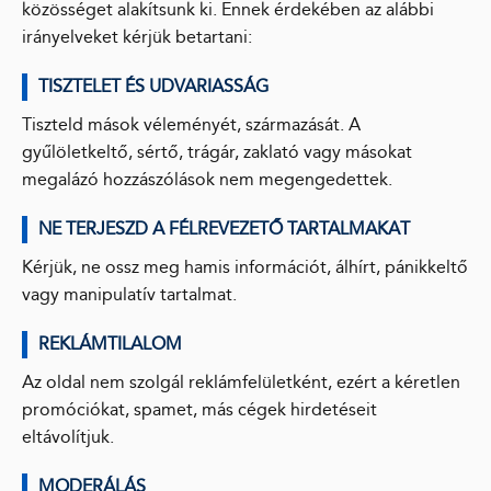
közösséget alakítsunk ki. Ennek érdekében az alábbi
irányelveket kérjük betartani:
TISZTELET ÉS UDVARIASSÁG
Tiszteld mások véleményét, származását. A
gyűlöletkeltő, sértő, trágár, zaklató vagy másokat
megalázó hozzászólások nem megengedettek.
NE TERJESZD A FÉLREVEZETŐ TARTALMAKAT
Kérjük, ne ossz meg hamis információt, álhírt, pánikkeltő
vagy manipulatív tartalmat.
REKLÁMTILALOM
Az oldal nem szolgál reklámfelületként, ezért a kéretlen
promóciókat, spamet, más cégek hirdetéseit
eltávolítjuk.
MODERÁLÁS