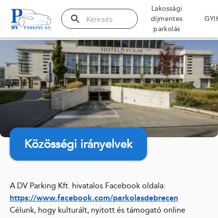
Lakossági
díjmentes
GYI
Parkolás regisztr
parkolás
Lakossági d
Elektromos 
Díjzónás pa
Parkolás
Parkolási z
Parkolójegy
Mobilparko
Mélygarázs
Elektromos
Ügyfélszolgálat
Ügyintézés
Pótdíjfizeté
Elérhetősé
Közösségi irányelvek
Információk
Hírek, köz
Karrier
Mozgáskorl
Elektromos 
A DV Parking Kft. hivatalos Facebook oldala:
Kedvezmén
GYIK
https://www.facebook.com/parkolasdebrecen
Célunk, hogy kulturált, nyitott és támogató online