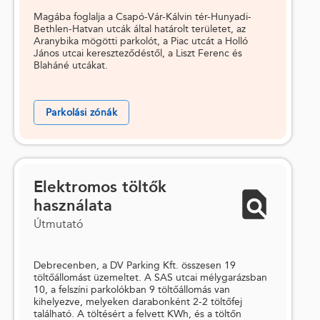
Magába foglalja a Csapó-Vár-Kálvin tér-Hunyadi-
Bethlen-Hatvan utcák által határolt területet, az
Aranybika mögötti parkolót, a Piac utcát a Holló
János utcai kereszteződéstől, a Liszt Ferenc és
Blaháné utcákat.
Parkolási zónák
Elektromos töltők
használata
Útmutató
Debrecenben, a DV Parking Kft. összesen 19
töltőállomást üzemeltet. A SAS utcai mélygarázsban
10, a felszíni parkolókban 9 töltőállomás van
kihelyezve, melyeken darabonként 2-2 töltőfej
található. A töltésért a felvett KWh, és a töltőn