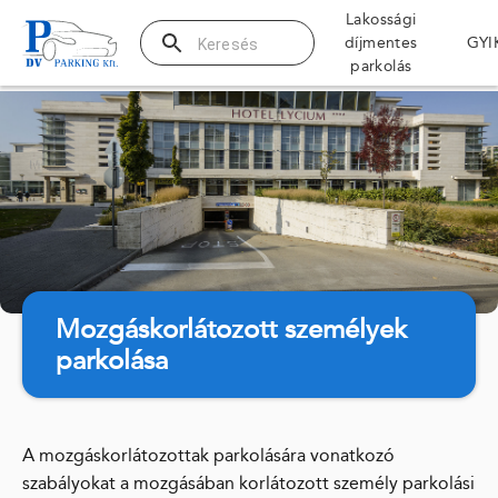
Lakossági
díjmentes
GYI
Parkolás regisztr
parkolás
Lakossági d
Elektromos 
Díjzónás pa
Parkolás
Parkolási z
Parkolójegy
Mobilparko
Mélygarázs
Elektromos
Ügyfélszolgálat
Ügyintézés
Pótdíjfizeté
Elérhetősé
Mozgáskorlátozott személyek
Információk
Hírek, köz
parkolása
Karrier
Mozgáskorl
Elektromos 
Kedvezmén
GYIK
A mozgáskorlátozottak parkolására vonatkozó
szabályokat a mozgásában korlátozott személy parkolási