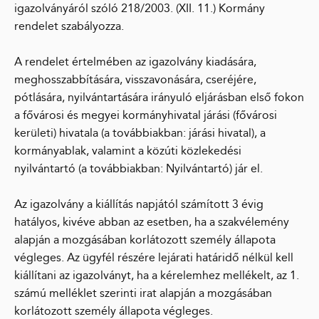
igazolványáról szóló 218/2003. (XII. 11.) Kormány
rendelet szabályozza.
A rendelet értelmében az igazolvány kiadására,
meghosszabbítására, visszavonására, cseréjére,
pótlására, nyilvántartására irányuló eljárásban első fokon
a fővárosi és megyei kormányhivatal járási (fővárosi
kerületi) hivatala (a továbbiakban: járási hivatal), a
kormányablak, valamint a közúti közlekedési
nyilvántartó (a továbbiakban: Nyilvántartó) jár el.
Az igazolvány a kiállítás napjától számított 3 évig
hatályos, kivéve abban az esetben, ha a szakvélemény
alapján a mozgásában korlátozott személy állapota
végleges. Az ügyfél részére lejárati határidő nélkül kell
kiállítani az igazolványt, ha a kérelemhez mellékelt, az 1.
számú melléklet szerinti irat alapján a mozgásában
korlátozott személy állapota végleges.