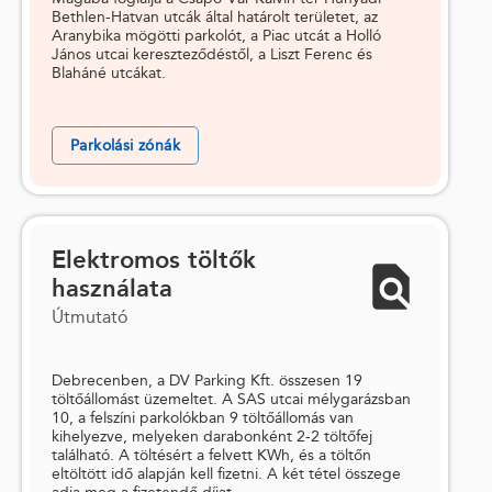
Bethlen-Hatvan utcák által határolt területet, az
Aranybika mögötti parkolót, a Piac utcát a Holló
János utcai kereszteződéstől, a Liszt Ferenc és
Blaháné utcákat.
Parkolási zónák
Elektromos töltők
használata
Útmutató
Debrecenben, a DV Parking Kft. összesen 19
töltőállomást üzemeltet. A SAS utcai mélygarázsban
10, a felszíni parkolókban 9 töltőállomás van
kihelyezve, melyeken darabonként 2-2 töltőfej
található. A töltésért a felvett KWh, és a töltőn
eltöltött idő alapján kell fizetni. A két tétel összege