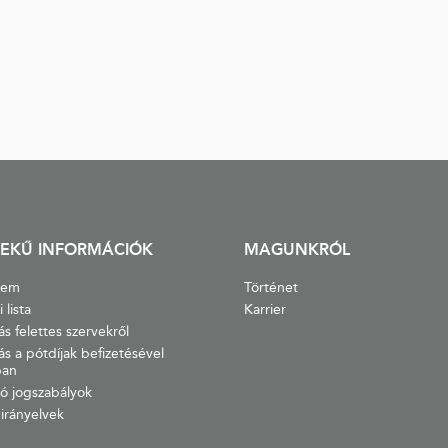
EKŰ INFORMÁCIÓK
MAGUNKRÓL
lem
Történet
 lista
Karrier
ás felettes szervekről
ás a pótdíjak befizetésével
ban
ó jogszabályok
irányelvek