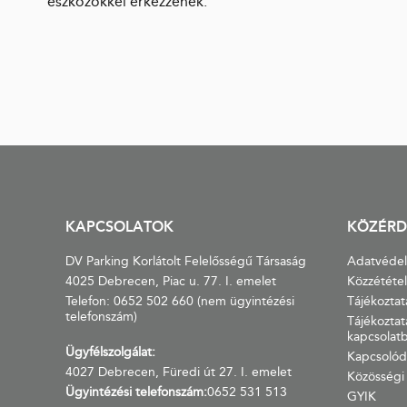
eszközökkel érkezzenek.
KAPCSOLATOK
KÖZÉRD
DV Parking Korlátolt Felelősségű Társaság
Adatvéde
4025 Debrecen, Piac u. 77. I. emelet
Közzétételi
Telefon:
0652 502 660
(nem ügyintézési
Tájékoztat
telefonszám)
Tájékoztat
kapcsolat
Ügyfélszolgálat:
Kapcsolód
4027 Debrecen, Füredi út 27. I. emelet
Közösségi 
Ügyintézési telefonszám:
0652 531 513
GYIK