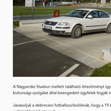
A Nagyerdei Stadion mellett található létesítményt íg
biztonsági szolgálat által beengedett ügyfelek fogják t
Javasoljuk a debreceni futballszurkolóknak, hogy a 1