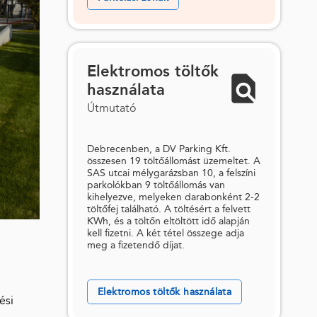
Elektromos töltők
használata
Útmutató
Debrecenben, a DV Parking Kft.
összesen 19 töltőállomást üzemeltet. A
SAS utcai mélygarázsban 10, a felszíni
parkolókban 9 töltőállomás van
kihelyezve, melyeken darabonként 2-2
töltőfej található. A töltésért a felvett
KWh, és a töltőn eltöltött idő alapján
kell fizetni. A két tétel összege adja
meg a fizetendő díjat.
Elektromos töltők használata
ési