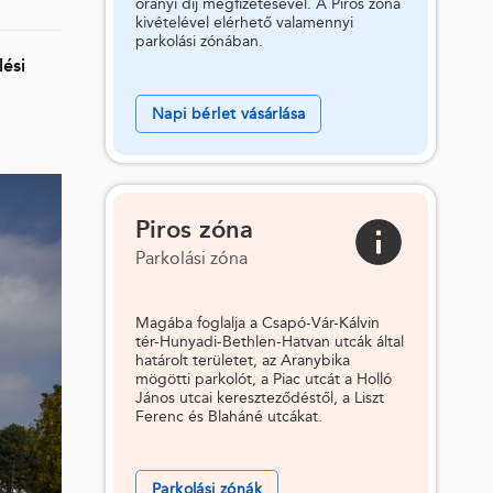
órányi díj megfizetésével. A Piros zóna
kivételével elérhető valamennyi
parkolási zónában.
ési
Napi bérlet vásárlása
Piros zóna
Parkolási zóna
Magába foglalja a Csapó-Vár-Kálvin
tér-Hunyadi-Bethlen-Hatvan utcák által
határolt területet, az Aranybika
mögötti parkolót, a Piac utcát a Holló
János utcai kereszteződéstől, a Liszt
Ferenc és Blaháné utcákat.
Parkolási zónák