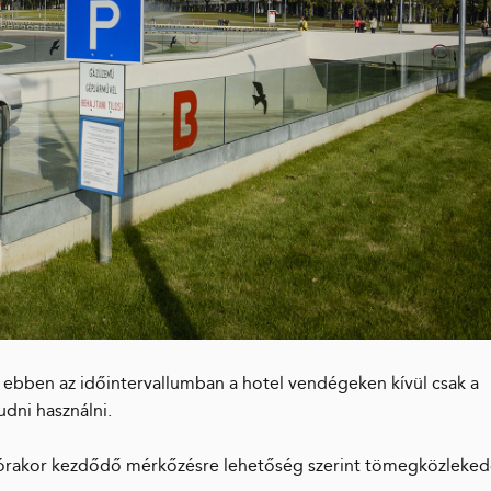
y ebben az időintervallumban a hotel vendégeken kívül csak a
udni használni.
9 órakor kezdődő mérkőzésre lehetőség szerint tömegközleked