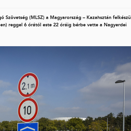
gó Szövetség (MLSZ) a Magyarország – Kazahsztán felkészül
n) reggel 6 órától este 22 óráig bérbe vette a Nagyerdei